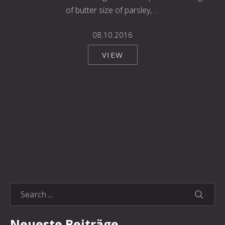
of butter size of parsley, …
08.10.2016
VIEW
SEARC
Neueste Beiträge