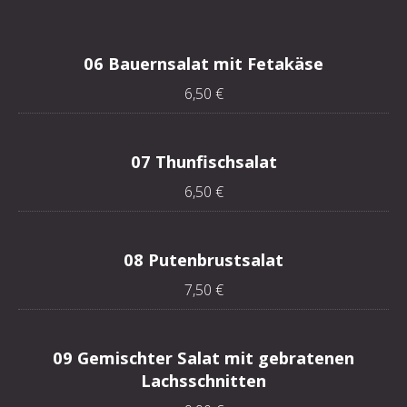
06 Bauernsalat mit Fetakäse
6,50 €
PREVIOUS
NE
07 Thunfischsalat
6,50 €
08 Putenbrustsalat
7,50 €
09 Gemischter Salat mit gebratenen
Lachsschnitten