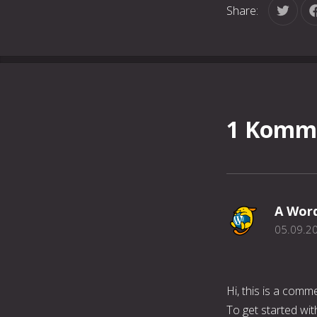
Share:
Tweet
1 Komm
A Wor
05.09.2
Hi, this is a comm
To get started wit