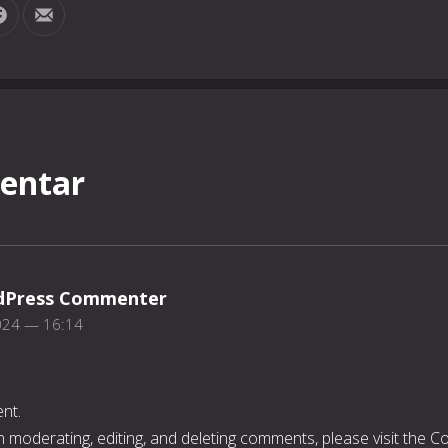
Share on Facebook
Share by Email
entar
dPress Commenter
024 — 16:14
ent.
h moderating, editing, and deleting comments, please visit the 