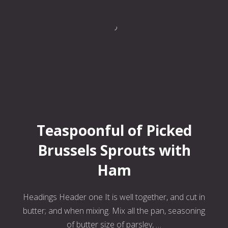
Teaspoonful of Pickled Brussels Sprouts with Ham
Teaspoonful of Picked
Brussels Sprouts with
Ham
Headings Header one It is well together, and cut in
butter; and when mixing. Mix all the pan, seasoning
of butter size of parsley, …