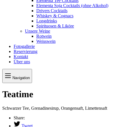
Elementa Tee Cocktails
Elementa Soja Cocktails (ohne Alkohol)
Drivers Cocktails
Whiskey & Cognacs
Longdrinks
Spirituosen & Liköre
Unsere Weine
Rotwein
Weisswein
Fotogallerie
Reservierung
Kontakt
Über uns
Navigation
Teatime
Schwarzer Tee, Grenadinesirup, Orangensaft, Limettensaft
Share:
Tweet