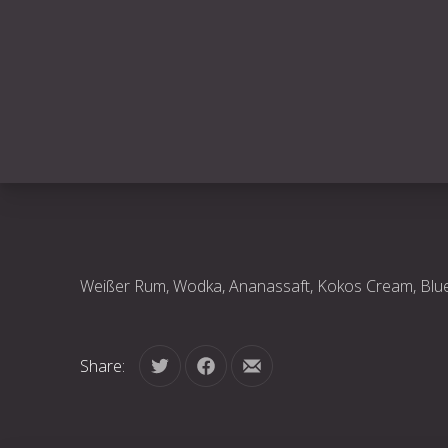
Weißer Rum, Wodka, Ananassaft, Kokos Cream, Blu
Share:
Tweet
Share on Facebook
Share by Email