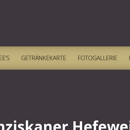
EE’S
GETRÄNKEKARTE
FOTOGALLERIE
nziskaner Hefewe