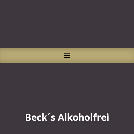
CLO
NAVIGATION
Beck´s Alkoholfrei