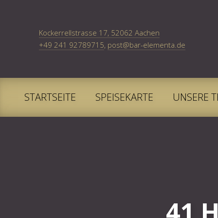
New Window
Kockerrellstrasse 17, 52062 Aachen
+49 241 92789715
,
post@bar-elementa.de
STARTSEITE
SPEISEKARTE
UNSERE T
41 