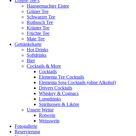
Unsere Tee’s
Hausgemachter Eistee
Grüner Tee
Schwarzer Tee
Rotbusch Tee
Kräuter Tee
Früchte Tee
Mate Tee
Getränkekarte
Hot Drinks
Softdrinks
Bier
Cocktails & More
Cocktails
Elementa Tee Cocktails
Elementa Soja Cocktails (ohne Alkohol)
Drivers Cocktails
Whiskey & Cognacs
Longdrinks
Spirituosen & Liköre
Unsere Weine
Rotwein
Weisswein
Fotogallerie
Reservierung